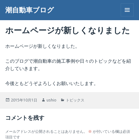
潮自動車ブログ
メニュ
ーとウ
ホームページが新しくなりました
ィジェ
ット
ホームページが新しくなりました。
このブログで潮自動車の施工事例や日々のトピックなどを紹
介していきます。
今後ともどうぞよろしくお願いいたします。
投
作
カ
2015年10月1日
ushio
トピックス
稿
成
テ
日:
者
ゴ
コメントを残す
リ
ー
メールアドレスが公開されることはありません。
※
が付いている欄は必須
項目です