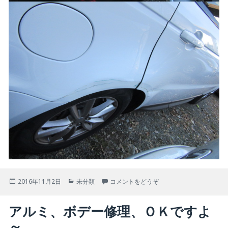
投
カ
2016年11月2日
未分類
コメントをどうぞ
稿
テ
日:
ゴ
アルミ、ボデー修理、ＯＫですよ
リ
ー
～