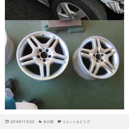
投
カ
2016年11月2日
未分類
コメントをどうぞ
稿
テ