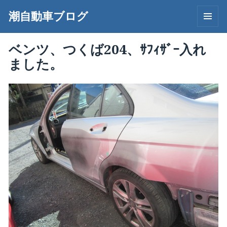
潮自動車ブログ
メニュ
ーとウ
ベンツ、つくば204、ｻﾌｨｻﾞｰ入れ
ィジェ
ット
ました。