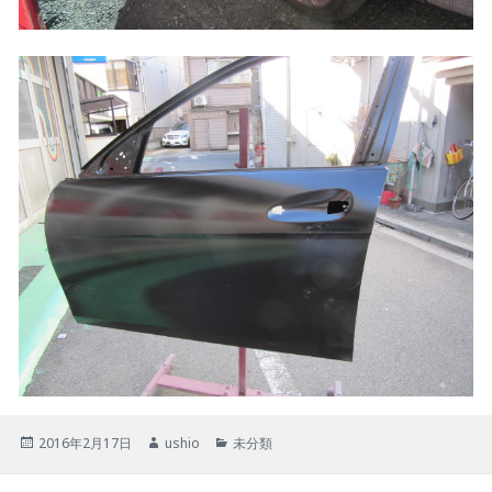
投
作
カ
2016年2月17日
ushio
未分類
稿
成
テ
日:
者
ゴ